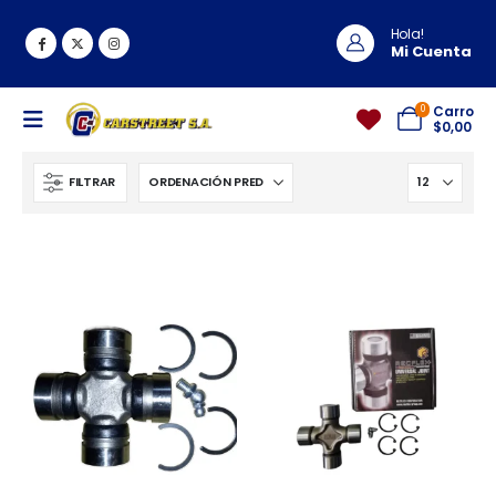
Hola!
Mi Cuenta
0
Carro
$
0,00
FILTRAR